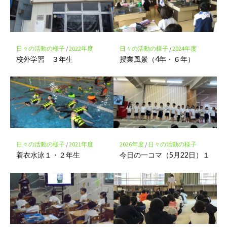
ー
ク
に
保
存
日々の活動の様子
/
2022年度
日々の活動の様子
/
2024年度
校外学習 ３年生
授業風景（4年・６年）
日々の活動の様子
/
2021年度
2026年度
/
日々の活動の様子
着衣水泳１・２年生
今日の一コマ（5月22日）１