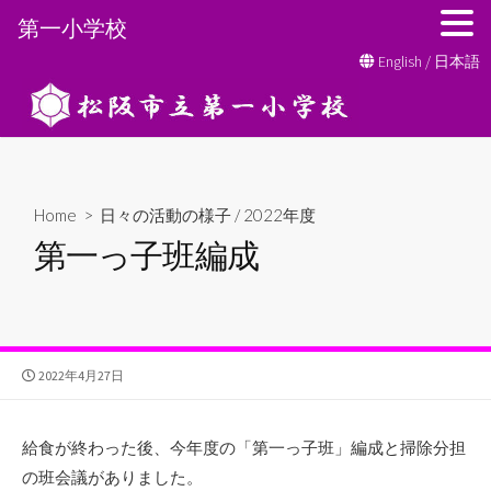
第一小学校
コ
English
/
日本語
ン
テ
ン
ツ
へ
Home
>
日々の活動の様子
/
2022年度
ス
第一っ子班編成
キ
ッ
プ
公
2022年4月27日
開
日
給食が終わった後、今年度の「第一っ子班」編成と掃除分担
の班会議がありました。