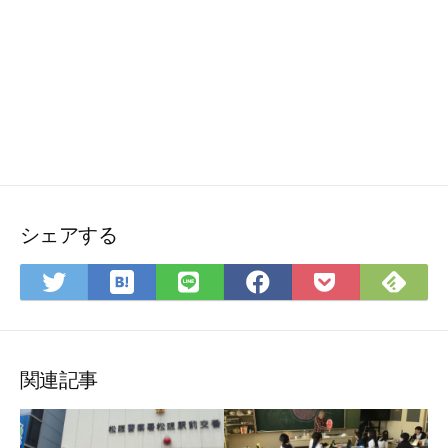
シェアする
は
Fee
Twitter
LINE
Facebook
Pocket
て
で
で
で
で
に
な
購
シ
シ
シ
保
ブ
読
ェ
ェ
ェ
存
ッ
ア
ア
ア
関連記事
ク
マ