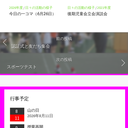
2026年度
/
日々の活動の様子
日々の活動の様子
/
2021年度
今日の一コマ（6月26日）
後期児童会立会演説会
前の投稿
認証式と友だち集会
次の投稿
スポーツテスト
行事予定
山の日
8
2026年8月11日
11
授業再開
9