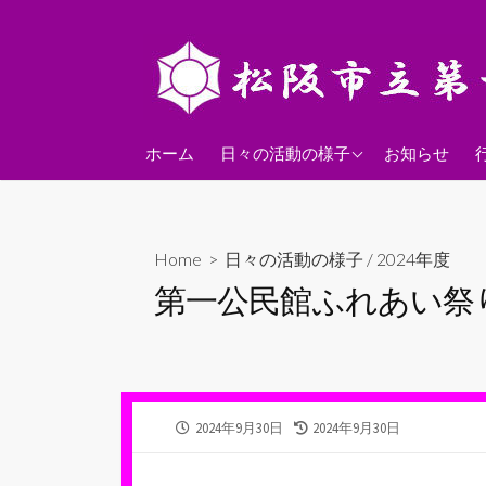
コ
ン
テ
ン
ツ
2026年度
へ
ホーム
日々の活動の様子
お知らせ
ス
2025年度
キ
2024年度
ッ
Home
>
日々の活動の様子
/
2024年度
プ
第一公民館ふれあい祭
公
最
2024年9月30日
2024年9月30日
開
終
日
更