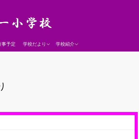
2026年度
学校経営方針
行事予定
学校だより
学校紹介
沿革
校歌
落羽松
り
児童数
日課表