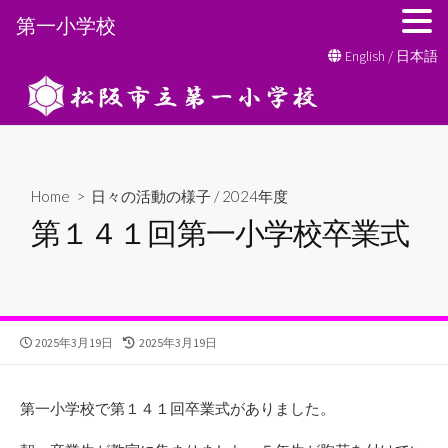
第一小学校
コ
English
/
日本語
ン
テ
ン
ツ
へ
Home
>
日々の活動の様子
/
2024年度
ス
第１４１回第一小学校卒業式
キ
ッ
プ
公
最
2025年3月19日
2025年3月19日
開
終
日
更
新
第一小学校で第１４１回卒業式がありました。
日