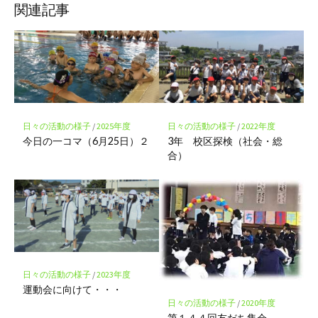
ッ
ア
ア
ア
関連記事
ク
マ
ー
ク
に
保
存
日々の活動の様子
/
2025年度
日々の活動の様子
/
2022年度
今日の一コマ（6月25日）２
3年 校区探検（社会・総
合）
日々の活動の様子
/
2023年度
運動会に向けて・・・
日々の活動の様子
/
2020年度
第１４４回友だち集会