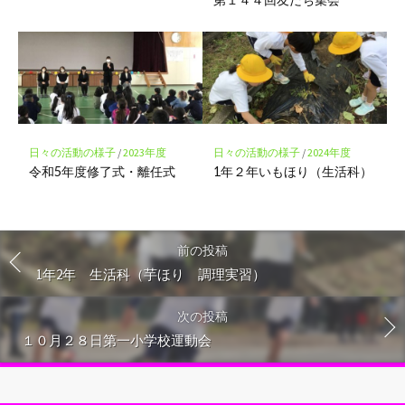
日々の活動の様子
/
2023年度
日々の活動の様子
/
2024年度
令和5年度修了式・離任式
1年２年いもほり（生活科）
前の投稿
1年2年 生活科（芋ほり 調理実習）
次の投稿
１０月２８日第一小学校運動会