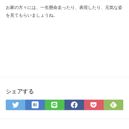
お家の方々には、一生懸命走ったり、表現したり、元気な姿
を見てもらいましょうね。
シェアする
は
Fee
Twitter
LINE
Facebook
Pocket
て
で
で
で
で
に
な
購
シ
シ
シ
保
ブ
読
ェ
ェ
ェ
存