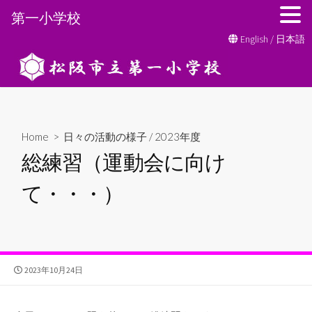
第一小学校
コ
English
/
日本語
ン
テ
ン
ツ
へ
Home
>
日々の活動の様子
/
2023年度
ス
総練習（運動会に向け
キ
ッ
て・・・）
プ
公
2023年10月24日
開
日