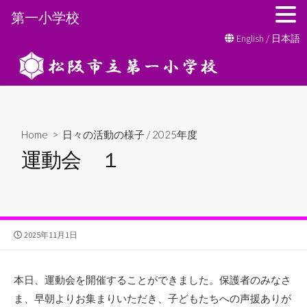
第一小学校
コ
English
/
日本語
ン
テ
ン
ツ
へ
Home
>
日々の活動の様子
/
2025年度
ス
運動会 １
キ
ッ
プ
公
2025年11月1日
開
日
本日、運動会を開催することができました。保護者のみなさ
ま、早朝よりお集まりいただき、子どもたちへの声援ありが