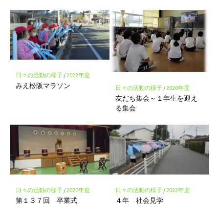
日々の活動の様子
/
2022年度
みえ松阪マラソン
日々の活動の様子
/
2020年度
友だち集会～１年生を迎え
る集会
日々の活動の様子
/
2020年度
日々の活動の様子
/
2022年度
第１３７回 卒業式
４年 社会見学