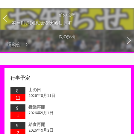
前の投稿
本日(11/1)運動会を実施します
次の投稿
運動会 ２
行事予定
山の日
8
2026年8月11日
11
授業再開
9
2026年9月1日
1
給食再開
9
2026年9月2日
2