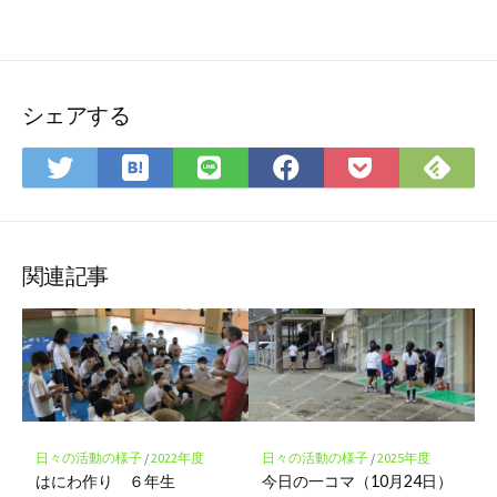
シェアする
は
Fee
Twitter
LINE
Facebook
Pocket
て
で
で
で
で
に
な
購
シ
シ
シ
保
ブ
読
ェ
ェ
ェ
存
ッ
ア
ア
ア
関連記事
ク
マ
ー
ク
に
保
存
日々の活動の様子
/
2022年度
日々の活動の様子
/
2025年度
はにわ作り ６年生
今日の一コマ（10月24日）