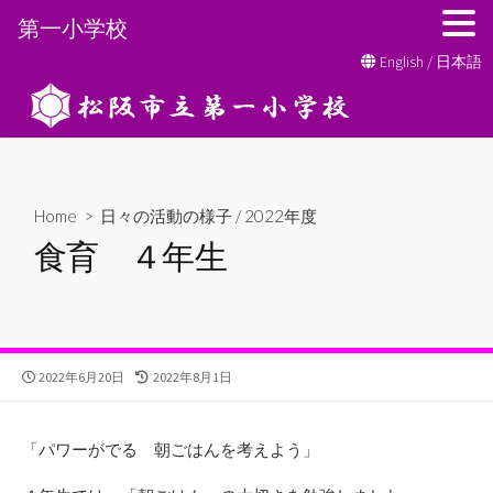
第一小学校
コ
English
/
日本語
ン
テ
ン
ツ
へ
Home
>
日々の活動の様子
/
2022年度
ス
食育 ４年生
キ
ッ
プ
公
最
2022年6月20日
2022年8月1日
開
終
日
更
新
「パワーがでる 朝ごはんを考えよう」
日