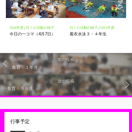
2026年度
/
日々の活動の様子
日々の活動の様子
/
2021年度
今日の一コマ（4月7日）
着衣水泳３・４年生
前の投稿
食育 １年生
次の投稿
食育 ５年生
行事予定