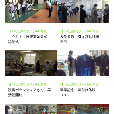
マ
ー
ク
に
保
存
日々の活動の様子
/
2022年度
日々の活動の様子
/
2021年度
１０月１１日後期始業式・
授業参観、引き渡し訓練１
認証式
日目
日々の活動の様子
/
2021年度
日々の活動の様子
/
2021年度
読書ボランティアさん、再
卒業記念 着付け体験
活動開始！
（１）