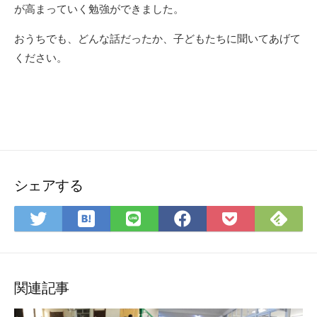
が高まっていく勉強ができました。
おうちでも、どんな話だったか、子どもたちに聞いてあげて
ください。
シェアする
は
Fee
Twitter
LINE
Facebook
Pocket
て
で
で
で
で
に
な
購
シ
シ
シ
保
ブ
読
ェ
ェ
ェ
存
ッ
ア
ア
ア
関連記事
ク