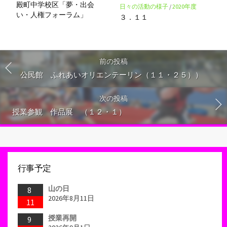
殿町中学校区「夢・出会
日々の活動の様子
/
2020年度
い・人権フォーラム」
３．１１
前の投稿
公民館 ふれあいオリエンテーリン（１１・２５））
次の投稿
授業参観 作品展 （１２・１）
行事予定
山の日
8
2026年8月11日
11
授業再開
9