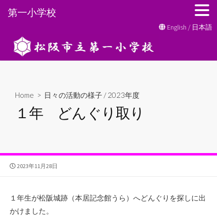
第一小学校
コ
English
/
日本語
ン
テ
ン
ツ
へ
Home
>
日々の活動の様子
/
2023年度
ス
１年 どんぐり取り
キ
ッ
プ
公
2023年11月28日
開
日
１年生が松阪城跡（本居記念館うら）へどんぐりを探しに出
かけました。