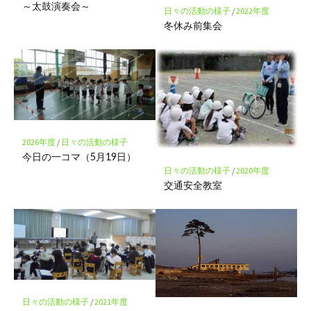
～太鼓演奏会～
存
日々の活動の様子
/
2022年度
冬休み前集会
2026年度
/
日々の活動の様子
今日の一コマ（5月19日）
日々の活動の様子
/
2020年度
交通安全教室
日々の活動の様子
/
2021年度