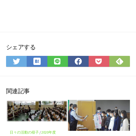
シェアする
は
Fee
Twitter
LINE
Facebook
Pocket
て
で
で
で
で
に
な
購
シ
シ
シ
保
ブ
読
ェ
ェ
ェ
存
ッ
ア
ア
ア
関連記事
ク
マ
ー
ク
に
保
日々の活動の様子
/
2020年度