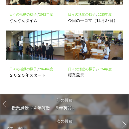
日々の活動の様子
/
2022年度
日々の活動の様子
/
2025年度
ぐんぐんタイム
今日の一コマ（11月27日）
日々の活動の様子
/
2024年度
日々の活動の様子
/
2024年度
２０２５年スタート
授業風景
前の投稿
授業風景（４年算数 ５年英語）
次の投稿
3年 書写