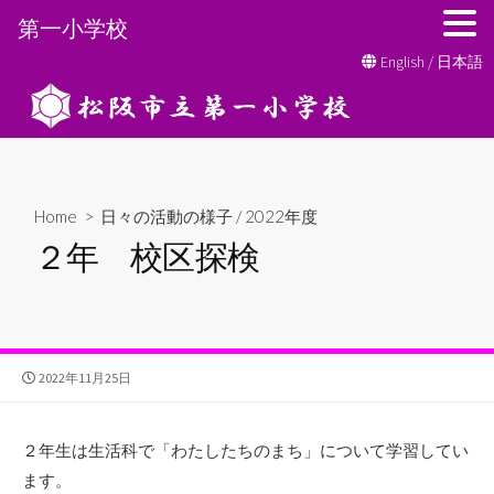
第一小学校
コ
English
/
日本語
ン
テ
ン
ツ
へ
Home
>
日々の活動の様子
/
2022年度
ス
２年 校区探検
キ
ッ
プ
公
2022年11月25日
開
日
２年生は生活科で「わたしたちのまち」について学習してい
ます。