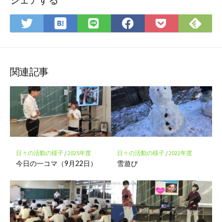
は
Fee
Twitter
LINE
Facebook
Pocket
て
で
で
で
で
に
な
購
シ
シ
シ
保
ブ
読
ェ
ェ
ェ
存
ッ
ア
ア
ア
関連記事
ク
マ
ー
ク
に
保
存
日々の活動の様子
/
2025年度
日々の活動の様子
/
2022年度
今日の一コマ（9月22日）
雪遊び