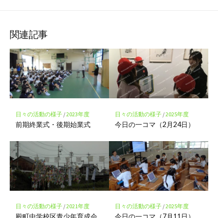
な
購
シ
シ
シ
保
ブ
読
ェ
ェ
ェ
存
ッ
ア
ア
ア
関連記事
ク
マ
ー
ク
に
保
存
日々の活動の様子
/
2023年度
日々の活動の様子
/
2025年度
前期終業式・後期始業式
今日の一コマ（2月24日）
日々の活動の様子
/
2021年度
日々の活動の様子
/
2025年度
殿町中学校区青少年育成会
今日の一コマ（7月11日）