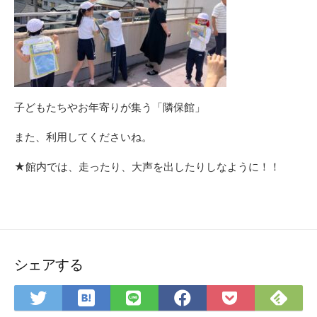
子どもたちやお年寄りが集う「隣保館」
また、利用してくださいね。
★館内では、走ったり、大声を出したりしなように！！
シェアする
は
Fee
Twitter
LINE
Facebook
Pocket
て
で
で
で
で
に