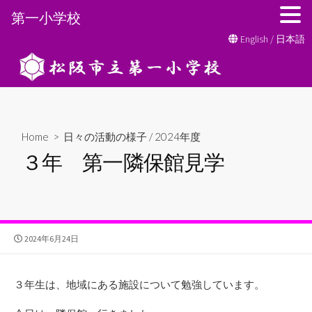
第一小学校
コ
English
/
日本語
ン
テ
ン
ツ
へ
Home
>
日々の活動の様子
/
2024年度
ス
３年 第一隣保館見学
キ
ッ
プ
公
2024年6月24日
開
日
３年生は、地域にある施設について勉強しています。