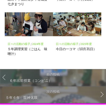
七夕まつり
日々の活動の様子
/
2024年度
日々の活動の様子
/
2025年度
５年調理実習（ごはん 味
今日の一コマ（10月31日）
噌汁）
前の投稿
６年出前授業（コンビニ）
次の投稿
５年６年 龍神太鼓