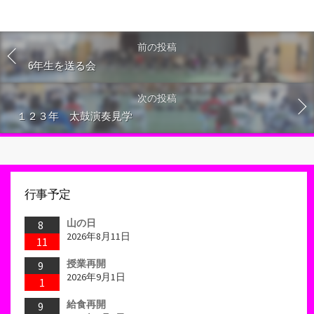
前の投稿
6年生を送る会
次の投稿
１２３年 太鼓演奏見学
行事予定
山の日
8
2026年8月11日
11
授業再開
9
2026年9月1日
1
給食再開
9