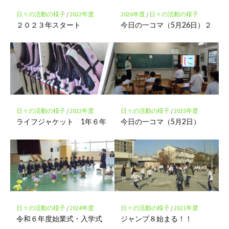
保
存
日々の活動の様子
/
2022年度
2026年度
/
日々の活動の様子
２０２３年スタート
今日の一コマ（5月26日）２
日々の活動の様子
/
2022年度
日々の活動の様子
/
2025年度
ライフジャケット 1年６年
今日の一コマ（5月2日）
日々の活動の様子
/
2024年度
日々の活動の様子
/
2021年度
令和６年度始業式・入学式
ジャンプ８始まる！！