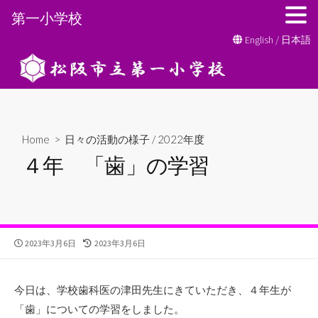
第一小学校
コ
English
/
日本語
ン
テ
ン
ツ
へ
Home
>
日々の活動の様子
/
2022年度
ス
４年 「歯」の学習
キ
ッ
プ
公
最
2023年3月6日
2023年3月6日
開
終
日
更
新
今日は、学校歯科医の津田先生にきていただき、４年生が
日
「歯」についての学習をしました。