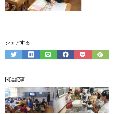
シェアする
は
Fee
Twitter
LINE
Facebook
Pocket
て
で
で
で
で
に
な
購
シ
シ
シ
保
ブ
読
ェ
ェ
ェ
存
ッ
ア
ア
ア
関連記事
ク
マ
ー
ク
に