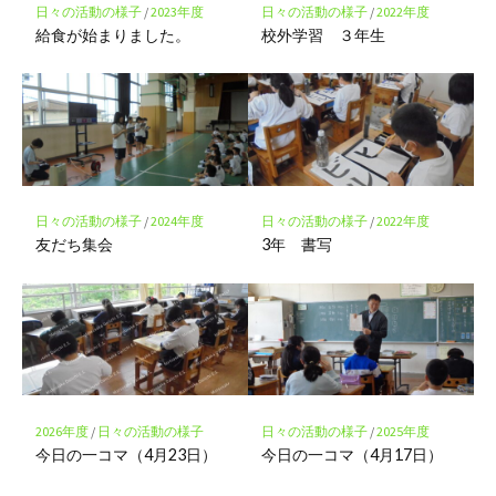
存
日々の活動の様子
/
2023年度
日々の活動の様子
/
2022年度
給食が始まりました。
校外学習 ３年生
日々の活動の様子
/
2024年度
日々の活動の様子
/
2022年度
友だち集会
3年 書写
2026年度
/
日々の活動の様子
日々の活動の様子
/
2025年度
今日の一コマ（4月23日）
今日の一コマ（4月17日）