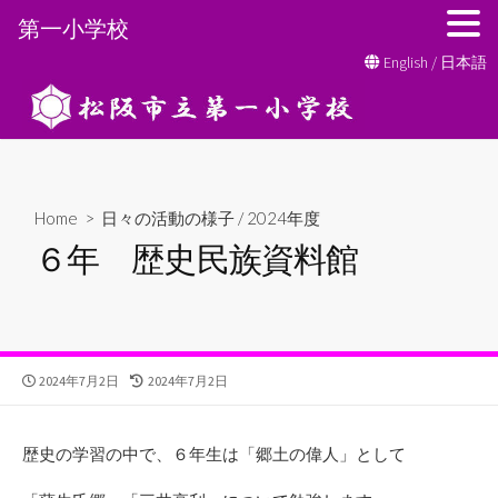
第一小学校
コ
English
/
日本語
ン
テ
ン
ツ
へ
Home
>
日々の活動の様子
/
2024年度
ス
６年 歴史民族資料館
キ
ッ
プ
公
最
2024年7月2日
2024年7月2日
開
終
日
更
新
歴史の学習の中で、６年生は「郷土の偉人」として
日