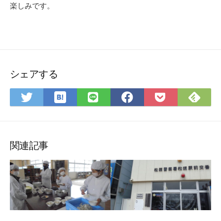
楽しみです。
シェアする
は
Fee
Twitter
LINE
Facebook
Pocket
て
で
で
で
で
に
な
購
シ
シ
シ
保
ブ
読
ェ
ェ
ェ
存
ッ
ア
ア
ア
関連記事
ク
マ
ー
ク
に
保