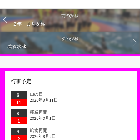
前の投稿
２年 まち探検
次の投稿
着衣水泳
行事予定
山の日
8
2026年8月11日
11
授業再開
9
2026年9月1日
1
給食再開
9
2026年9月2日
2