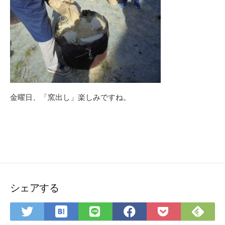
金曜日、「窯出し」楽しみですね。
シェアする
は
Fee
Twitter
LINE
Facebook
Pocket
て
で
で
で
で
に