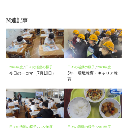
な
購
シ
シ
シ
保
ブ
読
ェ
ェ
ェ
存
ッ
ア
ア
ア
関連記事
ク
マ
ー
ク
に
保
存
2026年度
/
日々の活動の様子
日々の活動の様子
/
2023年度
今日の一コマ（7月10日）
5年 環境教育・キャリア教
育
日々の活動の様子
/
2022年度
日々の活動の様子
/
2021年度