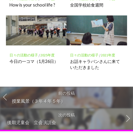
How is your school life ?
全国学校給食週間
日々の活動の様子
/
2025年度
日々の活動の様子
/
2021年度
今日の一コマ（1月26日）
お話キャラバンさんに来て
いただきました
前の投稿
授業風景（３年４年５年）
次の投稿
後期児童会 立会演説会