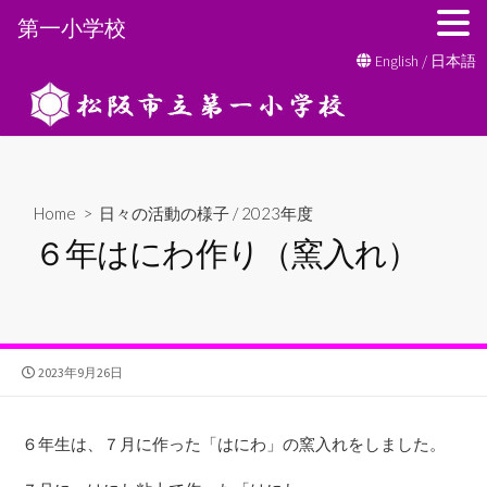
第一小学校
コ
English
/
日本語
ン
テ
ン
ツ
へ
Home
>
日々の活動の様子
/
2023年度
ス
６年はにわ作り（窯入れ）
キ
ッ
プ
公
2023年9月26日
開
日
６年生は、７月に作った「はにわ」の窯入れをしました。