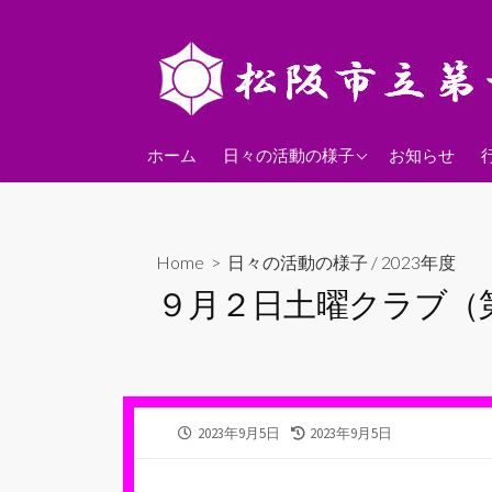
コ
ン
テ
ン
ツ
2026年度
へ
ホーム
日々の活動の様子
お知らせ
ス
2025年度
キ
2024年度
ッ
Home
>
日々の活動の様子
/
2023年度
プ
９月２日土曜クラブ（
公
最
2023年9月5日
2023年9月5日
開
終
日
更