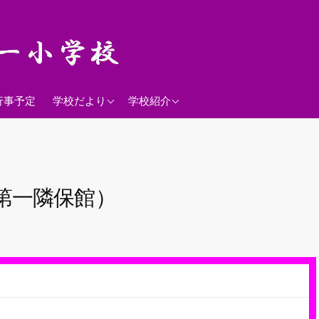
2026年度
学校経営方針
行事予定
学校だより
学校紹介
沿革
校歌
落羽松
第一隣保館）
児童数
日課表