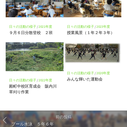
日々の活動の様子
/
2021年度
日々の活動の様子
/
2023年度
９月６日分散登校 ２班
授業風景（１年２年３年）
日々の活動の様子
/
2020年度
みんな輝いた運動会
日々の活動の様子
/
2022年度
殿町中校区育成会 阪内川
草刈り作業
前の投稿
プール水泳 ５年６年