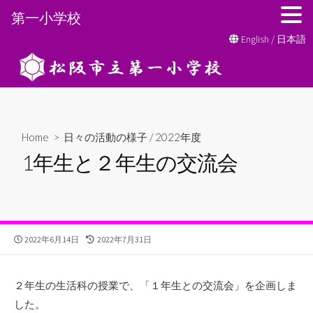
第一小学校
コ
English
/
日本語
ン
テ
ン
ツ
へ
Home
>
日々の活動の様子
/
2022年度
ス
1年生と２年生の交流会
キ
ッ
プ
公
最
2022年6月14日
2022年7月31日
開
終
日
更
新
２年生の生活科の授業で、「１年生との交流会」を企画しま
日
した。