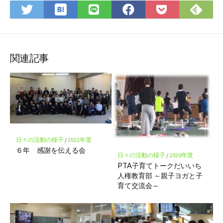
は
Fee
Twitter
LINE
Facebook
Pocket
て
で
で
で
で
に
な
購
シ
シ
シ
保
ブ
読
ェ
ェ
ェ
存
ッ
ア
ア
ア
関連記事
ク
マ
ー
ク
に
保
存
日々の活動の様子
/
2022年度
６年 感謝を伝える会
日々の活動の様子
/
2020年度
PTA子育てトークだいいち
人権教育部 ～親子ヨガと子
育て交流会～