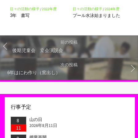
日々の活動の様子
/
2022年度
日々の活動の様子
/
2024年度
3年 書写
プール水泳始まりました
前の投稿
後期児童会 立会演説会
次の投稿
6年はにわ作り（窯出し）
行事予定
山の日
8
2026年8月11日
11
授業再開