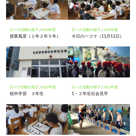
ー
ク
に
保
存
日々の活動の様子
/
2024年度
日々の活動の様子
/
2025年度
授業風景（１年２年５年）
今日の一コマ（11月11日）
日々の活動の様子
/
2022年度
日々の活動の様子
/
2021年度
校外学習 ３年生
1・２年生社会見学