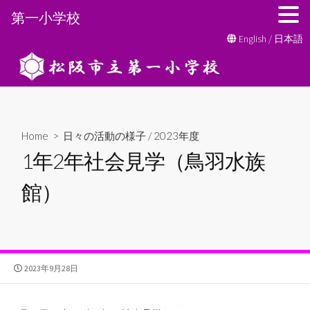
第一小学校
コ
English
/
日本語
ン
テ
ン
ツ
へ
Home
>
日々の活動の様子
/
2023年度
ス
1年2年社会見学（鳥羽水族
キ
ッ
館）
プ
公
2023年9月28日
開
日