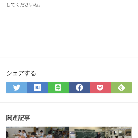
してくださいね。
シェアする
は
Fee
Twitter
LINE
Facebook
Pocket
て
で
で
で
で
に
な
購
シ
シ
シ
保
ブ
読
ェ
ェ
ェ
存
ッ
ア
ア
ア
関連記事
ク
マ