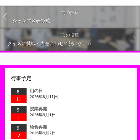
前の投稿
ジャンプ８表彰式
次の投稿
クイズに挑戦～力を合わせて脱出ゲーム
行事予定
山の日
8
2026年8月11日
11
授業再開
9
2026年9月1日
1
給食再開
9
2026年9月2日
2