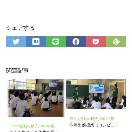
シェアする
は
Fee
Twitter
LINE
Facebook
Pocket
て
で
で
で
で
に
な
購
シ
シ
シ
保
ブ
読
ェ
ェ
ェ
存
ッ
ア
ア
ア
関連記事
ク
マ
ー
ク
に
保
存
日々の活動の様子
/
2024年度
６年出前授業（コンビニ）
日々の活動の様子
/
2020年度