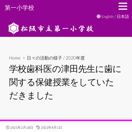
第一小学校
コ
English
/
日本語
ン
テ
ン
ツ
へ
Home
>
日々の活動の様子
/
2020年度
ス
学校歯科医の津田先生に歯に
キ
ッ
関する保健授業をしていた
プ
だきました
公
最
2021年2月18日
2021年4月1日