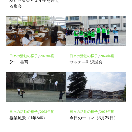
友だち集会～１年生を迎え
る集会
日々の活動の様子
/
2022年度
日々の活動の様子
/
2024年度
5年 書写
サッカー引退試合
日々の活動の様子
/
2023年度
日々の活動の様子
/
2025年度
授業風景（1年5年）
今日の一コマ（8月29日）