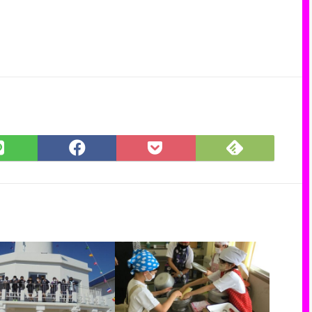
Feedly
LINE
Facebook
Pocket
で
で
で
に
購
シ
シ
保
読
ェ
ェ
存
ア
ア