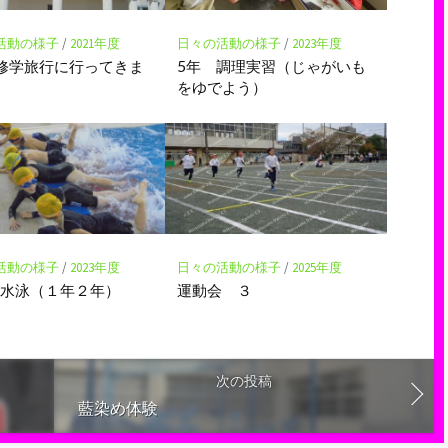
活動の様子
/
2021年度
日々の活動の様子
/
2023年度
修学旅行に行ってきま
5年 調理実習（じゃがいも
をゆでよう）
活動の様子
/
2023年度
日々の活動の様子
/
2025年度
ル水泳（１年２年）
運動会 ３
次の投稿
藍染め体験