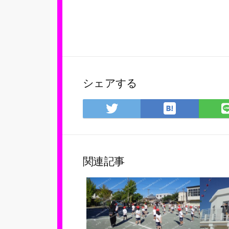
シェアする
は
Twitter
て
で
な
シ
ブ
ェ
ッ
ア
関連記事
ク
マ
ー
ク
に