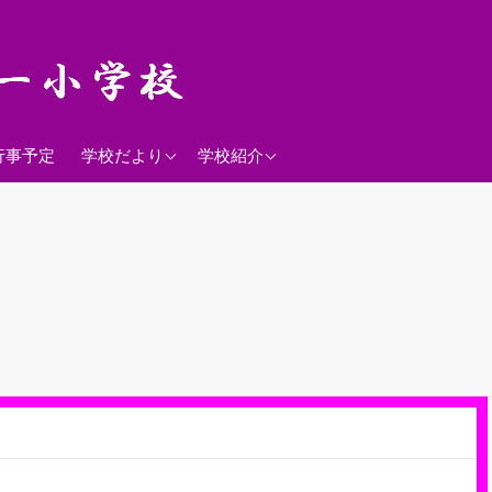
2026年度
学校経営方針
行事予定
学校だより
学校紹介
沿革
校歌
落羽松
児童数
日課表