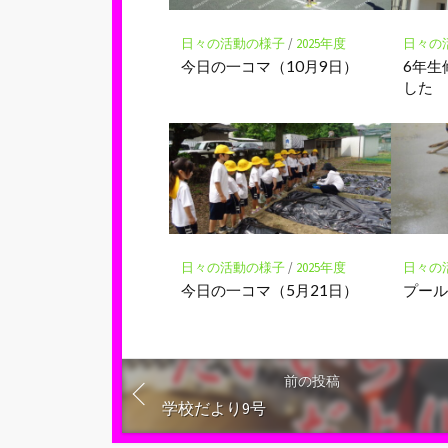
保
存
日々の活動の様子
/
2025年度
日々の
今日の一コマ（10月9日）
6年生
した
日々の活動の様子
/
2025年度
日々の
今日の一コマ（5月21日）
プー
前の投稿
学校だより9号