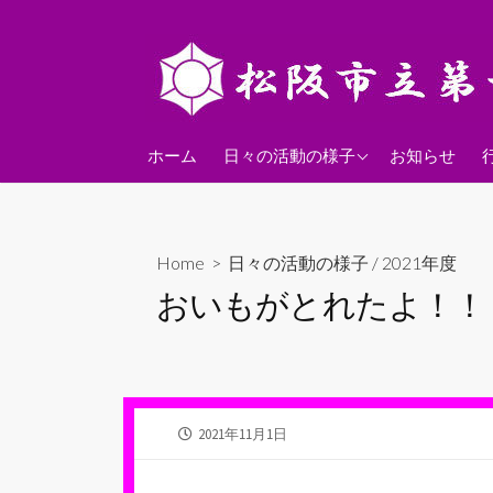
コ
ン
テ
ン
ツ
2026年度
へ
ホーム
日々の活動の様子
お知らせ
ス
2025年度
キ
2024年度
ッ
Home
>
日々の活動の様子
/
2021年度
プ
おいもがとれたよ！！
公
2021年11月1日
開
日