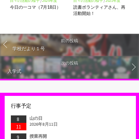
日々の活動の様子
/
2025年度
日々の活動の様子
/
2021年度
今日の一コマ（7月18日）
読書ボランティアさん、再
活動開始！
前の投稿
学校だより１号
次の投稿
入学式
行事予定
山の日
8
2026年8月11日
11
授業再開
9