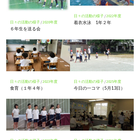
に
保
存
日々の活動の様子
/
2022年度
着衣水泳 1年２年
日々の活動の様子
/
2020年度
６年生を送る会
日々の活動の様子
/
2023年度
日々の活動の様子
/
2025年度
食育（１年４年）
今日の一コマ（5月13日）