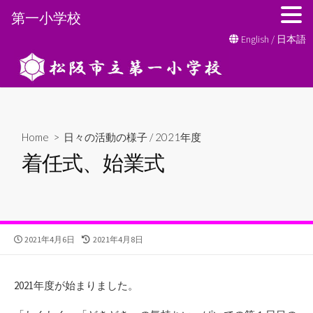
第一小学校
コ
English
/
日本語
ン
テ
ン
ツ
へ
Home
>
日々の活動の様子
/
2021年度
ス
着任式、始業式
キ
ッ
プ
公
最
2021年4月6日
2021年4月8日
開
終
日
更
新
2021年度が始まりました。
日