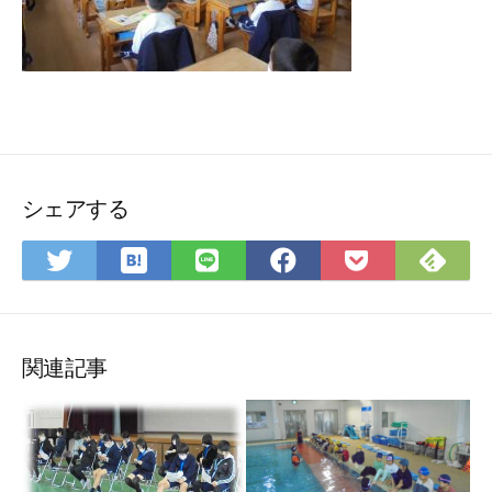
シェアする
は
Fee
Twitter
LINE
Facebook
Pocket
て
で
で
で
で
に
な
購
シ
シ
シ
保
ブ
読
ェ
ェ
ェ
存
ッ
ア
ア
ア
関連記事
ク
マ
ー
ク