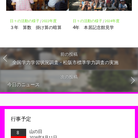
日々の活動の様子
/
2022年度
日々の活動の様子
/
2024年度
３年 算数 掛け算の暗算
4年 本居記念館見学
前の投稿
全国学力学習状況調査・松阪市標準学力調査の実施
次の投稿
今日のニュース
行事予定
山の日
8
2026年8月11日