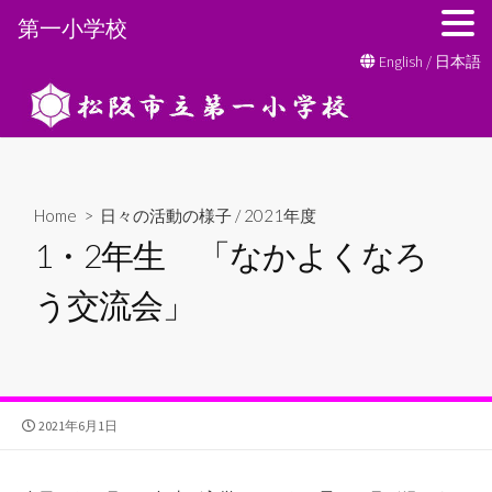
第一小学校
コ
English
/
日本語
ン
テ
ン
ツ
へ
Home
>
日々の活動の様子
/
2021年度
ス
1・2年生 「なかよくなろ
キ
ッ
う交流会」
プ
公
2021年6月1日
開
日