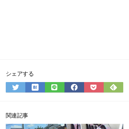
シェアする
は
Fee
Twitter
LINE
Facebook
Pocket
て
で
で
で
で
に
な
購
シ
シ
シ
保
ブ
読
ェ
ェ
ェ
存
ッ
ア
ア
ア
関連記事
ク
マ