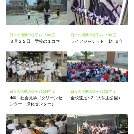
ー
ク
に
保
存
日々の活動の様子
/
2023年度
日々の活動の様子
/
2022年度
３月２２日 学校の１コマ
ライフジャケット 1年６年
日々の活動の様子
/
2024年度
日々の活動の様子
/
2023年度
4年 社会見学（クリーンセ
全校遠足5.2（大仏山公園）
ンター 浄化センター）