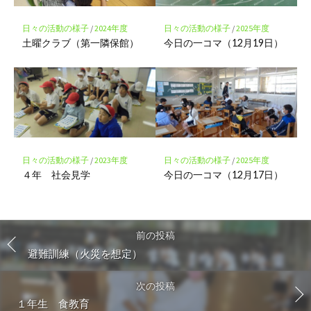
日々の活動の様子
/
2024年度
日々の活動の様子
/
2025年度
土曜クラブ（第一隣保館）
今日の一コマ（12月19日）
日々の活動の様子
/
2023年度
日々の活動の様子
/
2025年度
４年 社会見学
今日の一コマ（12月17日）
前の投稿
避難訓練（火災を想定）
次の投稿
１年生 食教育