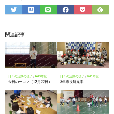
は
Fee
Twitter
LINE
Facebook
Pocket
て
で
で
で
で
に
な
購
シ
シ
シ
保
ブ
読
ェ
ェ
ェ
存
ッ
ア
ア
ア
関連記事
ク
マ
ー
ク
に
保
存
日々の活動の様子
/
2025年度
日々の活動の様子
/
2023年度
今日の一コマ（12月22日）
3年市役所見学