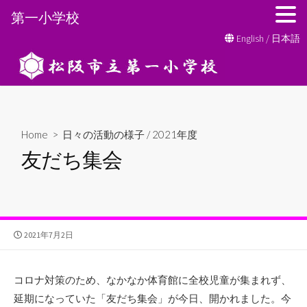
第一小学校
コ
English
/
日本語
ン
テ
ン
ツ
へ
Home
>
日々の活動の様子
/
2021年度
ス
友だち集会
キ
ッ
プ
公
2021年7月2日
開
日
コロナ対策のため、なかなか体育館に全校児童が集まれず、
延期になっていた「友だち集会」が今日、開かれました。今