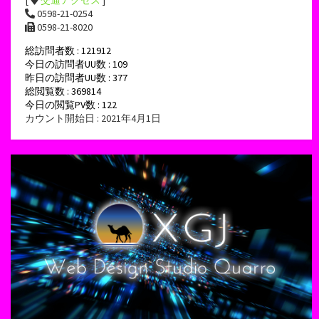
[
交通アクセス
]
0598-21-0254
0598-21-8020
総訪問者数 : 121912
今日の訪問者UU数 : 109
昨日の訪問者UU数 : 377
総閲覧数 : 369814
今日の閲覧PV数 : 122
カウント開始日 : 2021年4月1日