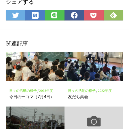
シェアする
は
Fee
Twitter
LINE
Facebook
Pocket
て
で
で
で
で
に
な
購
シ
シ
シ
保
ブ
読
ェ
ェ
ェ
存
ッ
ア
ア
ア
関連記事
ク
マ
ー
ク
に
保
存
日々の活動の様子
/
2025年度
日々の活動の様子
/
2022年度
今日の一コマ（7月4日）
友だち集会