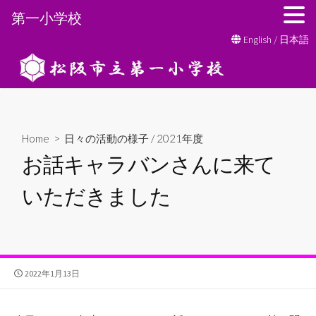
第一小学校
コ
English
/
日本語
ン
テ
ン
ツ
へ
Home
>
日々の活動の様子
/
2021年度
ス
お話キャラバンさんに来て
キ
ッ
いただきました
プ
公
2022年1月13日
開
日