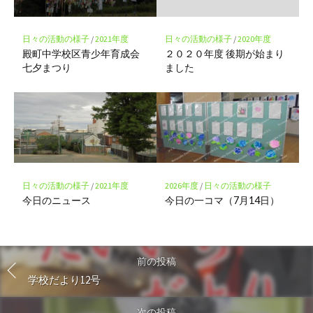
日々の活動の様子
/
2021年度
日々の活動の様子
/
2020年度
殿町中学校区青少年育成会
２０２０年度 後期が始まり
七夕まつり
ました
日々の活動の様子
/
2021年度
2026年度
/
日々の活動の様子
今日のニュース
今日の一コマ（7月14日）
前の投稿
学校だより12号
次の投稿