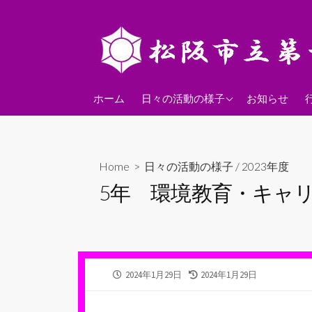
コ
ン
テ
ン
ツ
2026年度
へ
ホーム
日々の活動の様子
お知らせ
ス
2025年度
キ
2024年度
ッ
Home
>
日々の活動の様子
/
2023年度
プ
5年 環境教育・キャ
公
最
2024年1月29日
2024年1月29日
開
終
日
更