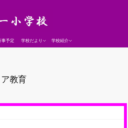
2026年度
学校経営方針
行事予定
学校だより
学校紹介
沿革
校歌
落羽松
リア教育
児童数
日課表