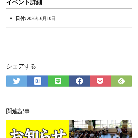
イベント詳細
日付:
2026年6月10日
シェアする
は
Fee
Twitter
LINE
Facebook
Pocket
て
で
で
で
で
に
な
購
シ
シ
シ
保
ブ
読
ェ
ェ
ェ
存
ッ
ア
ア
ア
関連記事
ク
マ
ー