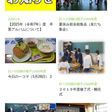
ク
に
保
存
お知らせ
日々の活動の様子
/
2023年度
【2025年（令和7年）度 卒
夏休み前全校集会（友だち
業アルバムについて】
集会）
日々の活動の様子
/
2025年度
今日の一コマ（5月28日）２
日々の活動の様子
/
2020年度
２０１９年度修了式・離任
式