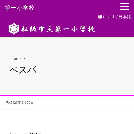
第一小学校
コ
English
/
日本語
ン
テ
ン
ツ
へ
Home
>
ス
ベスパ
キ
ッ
プ
公
2026年5月29日
開
日