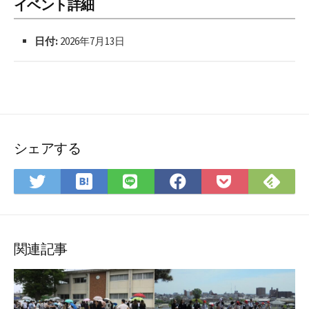
イベント詳細
日付:
2026年7月13日
シェアする
は
Fee
Twitter
LINE
Facebook
Pocket
て
で
で
で
で
に
な
購
シ
シ
シ
保
ブ
読
ェ
ェ
ェ
存
ッ
ア
ア
ア
関連記事
ク
マ
ー