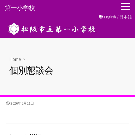
第一小学校
コ
English
/
日本語
ン
テ
ン
ツ
へ
Home
>
ス
個別懇談会
キ
ッ
プ
公
2026年5月11日
開
日