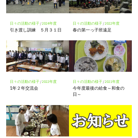
ク
に
保
存
日々の活動の様子
/
2024年度
日々の活動の様子
/
2022年度
引き渡し訓練 ５月３１日
春の第一っ子班遠足
日々の活動の様子
/
2022年度
日々の活動の様子
/
2021年度
1年２年交流会
今年度最後の給食～和食の
日～