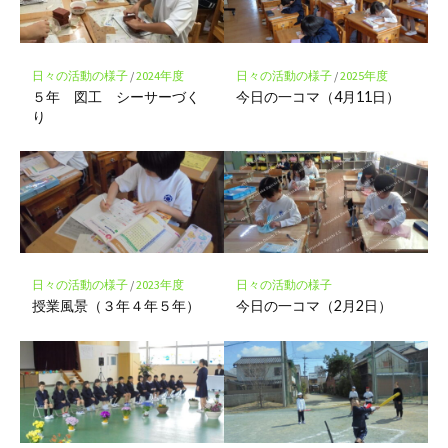
ク
に
保
存
日々の活動の様子
/
2024年度
日々の活動の様子
/
2025年度
５年 図工 シーサーづく
今日の一コマ（4月11日）
り
日々の活動の様子
/
2023年度
日々の活動の様子
授業風景（３年４年５年）
今日の一コマ（2月2日）