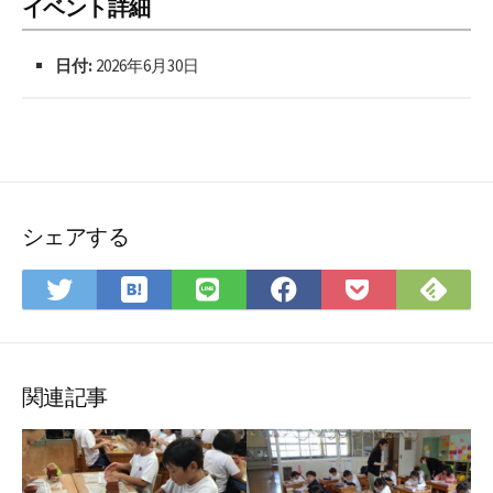
イベント詳細
日付:
2026年6月30日
シェアする
は
Fee
Twitter
LINE
Facebook
Pocket
て
で
で
で
で
に
な
購
シ
シ
シ
保
ブ
読
ェ
ェ
ェ
存
ッ
ア
ア
ア
関連記事
ク
マ
ー