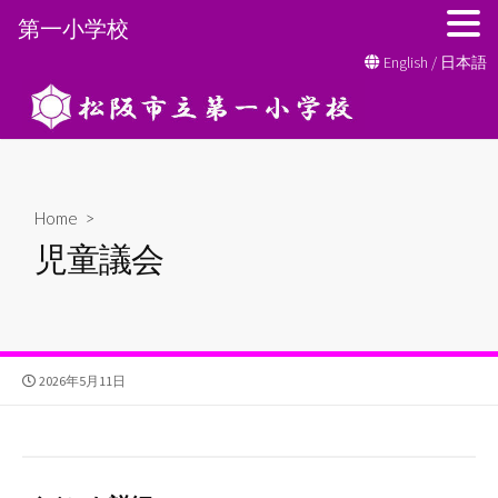
第一小学校
コ
English
/
日本語
ン
テ
ン
ツ
へ
Home
>
ス
児童議会
キ
ッ
プ
公
2026年5月11日
開
日