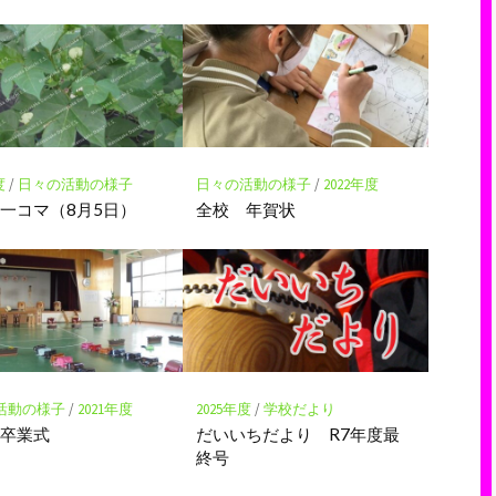
度
/
日々の活動の様子
日々の活動の様子
/
2022年度
一コマ（8月5日）
全校 年賀状
活動の様子
/
2021年度
2025年度
/
学校だより
は卒業式
だいいちだより R7年度最
終号