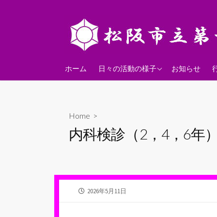
コ
ン
テ
ン
ツ
2026年度
へ
ホーム
日々の活動の様子
お知らせ
ス
2025年度
キ
2024年度
ッ
Home
>
プ
内科検診（2，4，6年
公
2026年5月11日
開
日