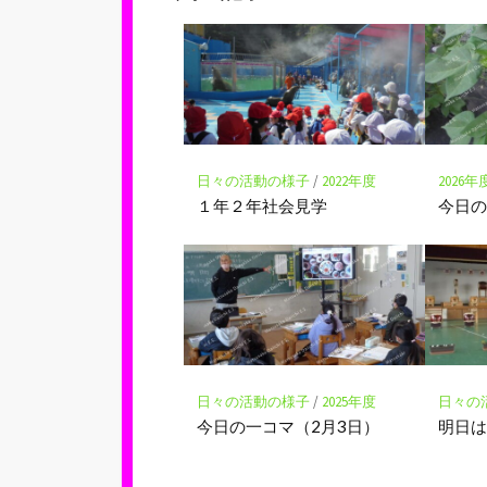
ク
マ
ー
ク
に
保
存
日々の活動の様子
/
2022年度
2026年
１年２年社会見学
今日の
日々の活動の様子
/
2025年度
日々の
今日の一コマ（2月3日）
明日