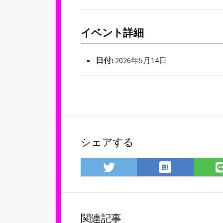
イベント詳細
日付:
2026年5月14日
シェアする
は
Twitter
て
で
な
シ
ブ
ェ
ッ
ア
関連記事