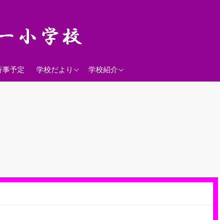
2026年度
学校経営方針
行事予定
学校だより
学校紹介
沿革
校歌
落羽松
）
児童数
日課表