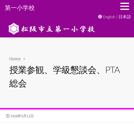
第一小学校
コ
English
/
日本語
ン
テ
ン
ツ
へ
Home
>
ス
授業参観、学級懇談会、PTA
キ
ッ
総会
プ
公
2026年5月11日
開
日