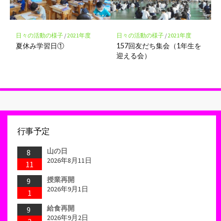
日々の活動の様子
/
2021年度
日々の活動の様子
/
2021年度
夏休み学習日①
157回友だち集会（1年生を
迎える会）
行事予定
山の日
8
2026年8月11日
11
授業再開
9
2026年9月1日
1
給食再開
9
2026年9月2日