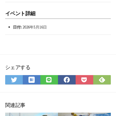
イベント詳細
日付:
2026年5月16日
シェアする
は
Fee
Twitter
LINE
Facebook
Pocket
て
で
で
で
で
に
な
購
シ
シ
シ
保
ブ
読
ェ
ェ
ェ
存
ッ
ア
ア
ア
関連記事
ク