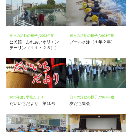
マ
ー
ク
に
保
存
日々の活動の様子
/
2023年度
日々の活動の様子
/
2023年度
公民館 ふれあいオリエン
プール水泳（１年２年）
テーリン（１１・２５））
2025年度
/
学校だより
日々の活動の様子
/
2023年度
だいいちだより 第10号
友だち集会