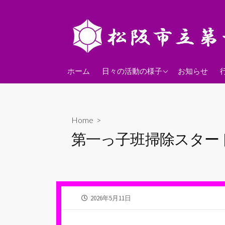
コ
ン
テ
ン
ツ
2026年度
へ
ホーム
日々の活動の様子
お知らせ
ス
2025年度
キ
2024年度
ッ
Home
>
プ
第一っ子班掃除スター
公
2026年5月11日
開
日