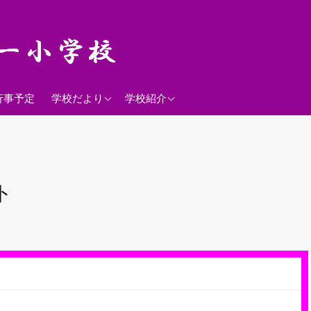
2026年度
学校経営方針
行事予定
学校だより
学校紹介
沿革
校歌
落羽松
ト
児童数
日課表