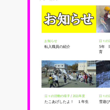
ク
マ
ー
ク
に
保
存
お知らせ
日々の
転入職員の紹介
5年 
育
日々の活動の様子
/
2021年度
日々の
たこあげしたよ！ １年生
雪遊