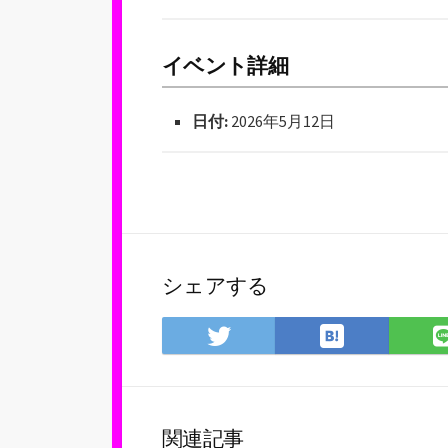
イベント詳細
日付:
2026年5月12日
シェアする
は
Twitter
て
で
な
シ
ブ
ェ
ッ
ア
関連記事