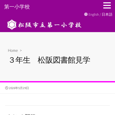
第一小学校
コ
English
/
日本語
ン
テ
ン
ツ
へ
Home
>
ス
３年生 松阪図書館見学
キ
ッ
プ
公
2026年5月29日
開
日