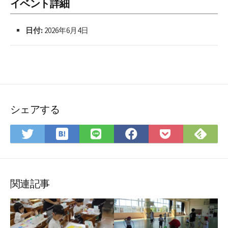
イベント詳細
日付:
2026年6月4日
シェアする
は
Fee
Twitter
LINE
Facebook
Pocket
て
で
で
で
で
に
な
購
シ
シ
シ
保
ブ
読
ェ
ェ
ェ
存
ッ
ア
ア
ア
関連記事
ク
マ
ー