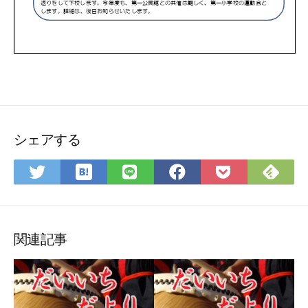
シェアする
は
Fee
Twitter
LINE
Facebook
Pocket
て
で
で
で
で
に
な
購
シ
シ
シ
保
ブ
読
ェ
ェ
ェ
存
ッ
ア
ア
ア
関連記事
ク
マ
ー
ク