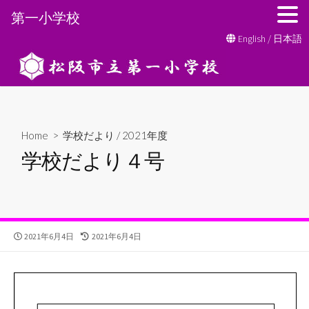
第一小学校
コ
English
/
日本語
ン
テ
ン
ツ
へ
Home
>
学校だより
/
2021年度
ス
学校だより４号
キ
ッ
プ
公
最
2021年6月4日
2021年6月4日
開
終
日
更
新
日