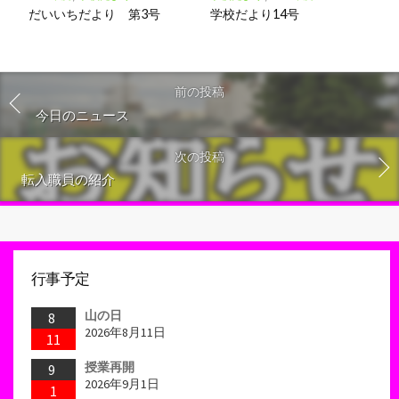
だいいちだより 第3号
学校だより14号
前の投稿
今日のニュース
次の投稿
転入職員の紹介
行事予定
山の日
8
2026年8月11日
11
授業再開
9
2026年9月1日
1