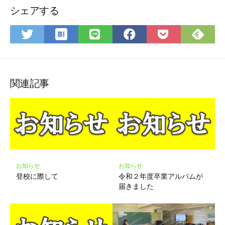
シェアする
は
Fee
Twitter
LINE
Facebook
Pocket
て
で
で
で
で
に
な
購
シ
シ
シ
保
ブ
読
ェ
ェ
ェ
存
ッ
ア
ア
ア
関連記事
ク
マ
ー
ク
に
保
存
お知らせ
お知らせ
登校に際して
令和２年度卒業アルバムが
届きました