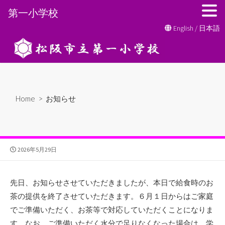
第一小学校
コ
English
/
日本語
ン
テ
ン
ツ
へ
Home
>
お知らせ
ス
キ
ッ
プ
公
2026年5月29日
開
日
先日、お知らせさせていただきましたが、本日で給食時のお
茶の提供を終了させていただきます。６月１日からはご家庭
でご準備いただく、お茶等で対応していただくことになりま
す。なお、ご準備いただく水分で足りなくなった場合は、学