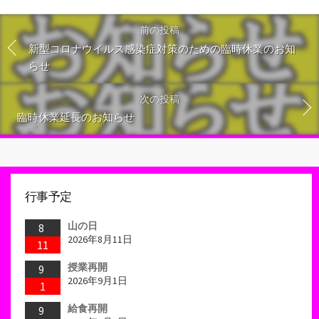
前の投稿
新型コロナウイルス感染症対策のための臨時休業のお知
らせ
次の投稿
臨時休業延長のお知らせ
行事予定
山の日
8
2026年8月11日
11
授業再開
9
2026年9月1日
1
給食再開
9