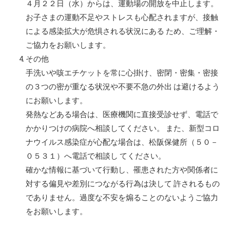
４月２２日（水）からは、運動場の開放を中止します。
お子さまの運動不足やストレスも心配されますが、接触
による感染拡大が危惧される状況にある ため、ご理解・
ご協力をお願いします。
その他
手洗いや咳エチケットを常に心掛け、密閉・密集・密接
の３つの密が重なる状況や不要不急の外出 は避けるよう
にお願いします。
発熱などある場合は、医療機関に直接受診せず、電話で
かかりつけの病院へ相談してください。 また、新型コロ
ナウイルス感染症が心配な場合は、松阪保健所（５０－
０５３１）へ電話で相談し てください。
確かな情報に基づいて行動し、罹患された方や関係者に
対する偏見や差別につながる行為は決して 許されるもの
でありません。過度な不安を煽ることのないようご協力
をお願いします。