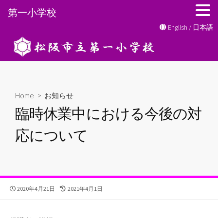
第一小学校
コ
English
/
日本語
ン
テ
ン
ツ
へ
Home
>
お知らせ
ス
臨時休業中における今後の対
キ
ッ
応について
プ
公
最
2020年4月21日
2021年4月1日
開
終
日
更
新