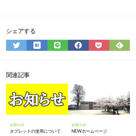
シェアする
は
Fee
Twitter
LINE
Facebook
Pocket
て
で
で
で
で
に
な
購
シ
シ
シ
保
ブ
読
ェ
ェ
ェ
存
ッ
ア
ア
ア
関連記事
ク
マ
ー
ク
に
保
存
お知らせ
お知らせ
タブレットの使用について
NEWホームページ