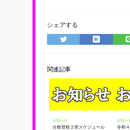
シェアする
は
Twitter
て
で
な
シ
ブ
ェ
ッ
ア
関連記事
ク
マ
ー
ク
に
保
存
お知らせ
お知ら
分散登校２班スケジュール
令和