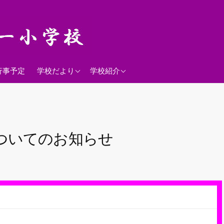
2026年度
学校経営方針
行事予定
学校だより
学校紹介
沿革
校歌
落羽松
ついてのお知らせ
児童数
日課表