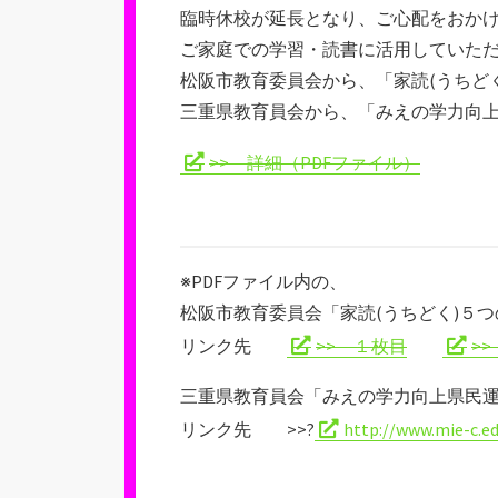
新
臨時休校が延長となり、ご心配をおか
日
ご家庭での学習・読書に活用していた
松阪市教育委員会から、「家読(うちど
三重県教育員会から、「みえの学力向上
>> 詳細（PDFファイル）
※PDFファイル内の、
松阪市教育委員会「家読(うちどく)５
リンク先
>> １枚目
>
三重県教育員会「みえの学力向上県民
リンク先 >>?
http://www.mie-c.e