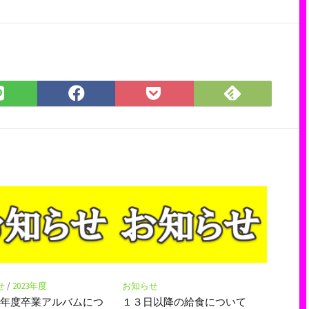
Feedly
LINE
Facebook
Pocket
で
で
で
に
購
シ
シ
保
読
ェ
ェ
存
ア
ア
せ
/
2023年度
お知らせ
４年度卒業アルバムにつ
１３日以降の給食について