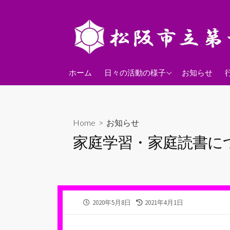
コ
ン
テ
ン
ツ
2026年度
へ
ホーム
日々の活動の様子
お知らせ
ス
2025年度
キ
2024年度
ッ
Home
>
お知らせ
プ
家庭学習・家庭読書に
公
最
2020年5月8日
2021年4月1日
開
終
日
更