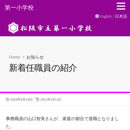
第一小学校
コ
English
/
日本語
ン
テ
ン
ツ
へ
Home
>
お知らせ
ス
新着任職員の紹介
キ
ッ
プ
公
最
2020年8月20日
2021年4月1日
開
終
日
更
新
事務職員の山口智美さんが、家庭の都合で退職となりまし
日
た。