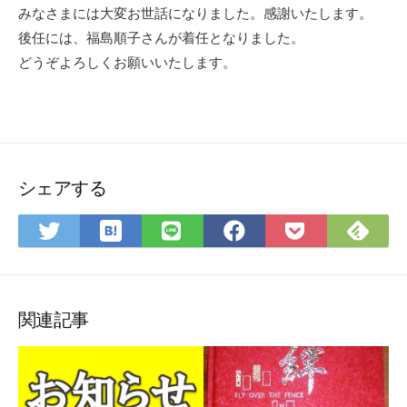
みなさまには大変お世話になりました。感謝いたします。
後任には、福島順子さんが着任となりました。
どうぞよろしくお願いいたします。
シェアする
は
Fee
Twitter
LINE
Facebook
Pocket
て
で
で
で
で
に
な
購
シ
シ
シ
保
ブ
読
ェ
ェ
ェ
存
ッ
ア
ア
ア
関連記事
ク
マ
ー
ク