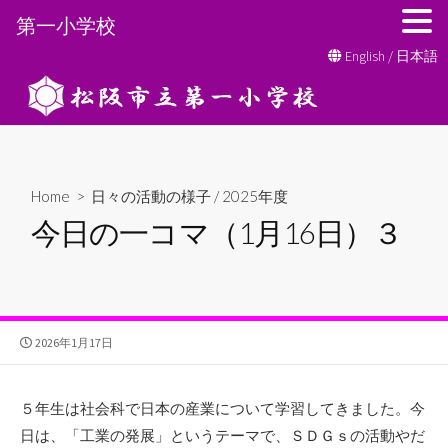
第一小学校
コ
English
/
日本語
ン
テ
ン
ツ
へ
Home
>
日々の活動の様子
/
2025年度
ス
今日の一コマ（1月16日）３
キ
ッ
プ
公
2026年1月17日
開
日
５年生は社会科で日本の産業について学習してきました。今
日は、「工業の発展」というテーマで、ＳＤＧｓの活動やだ