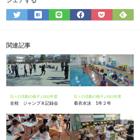
は
Fee
Twitter
LINE
Facebook
Pocket
て
で
で
で
で
に
な
購
シ
シ
シ
保
ブ
読
ェ
ェ
ェ
存
ッ
ア
ア
ア
関連記事
ク
マ
ー
ク
に
保
存
日々の活動の様子
/
2022年度
日々の活動の様子
/
2022年度
全校 ジャンプ８記録会
着衣水泳 1年２年