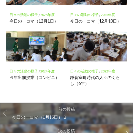
日々の活動の様子
/
2025年度
日々の活動の様子
/
2025年度
今日の一コマ（12月1日）
今日の一コマ（12月10日）
日々の活動の様子
/
2024年度
日々の活動の様子
/
2022年度
６年出前授業（コンビニ）
鎌倉室町時代の人々のくら
し（6年）
前の投稿
今日の一コマ（1月16日）２
次の投稿