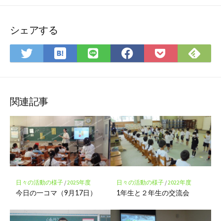
シェアする
は
Fee
Twitter
LINE
Facebook
Pocket
て
で
で
で
で
に
な
購
シ
シ
シ
保
ブ
読
ェ
ェ
ェ
存
ッ
ア
ア
ア
関連記事
ク
マ
ー
ク
に
保
存
日々の活動の様子
/
2025年度
日々の活動の様子
/
2022年度
今日の一コマ（9月17日）
1年生と２年生の交流会