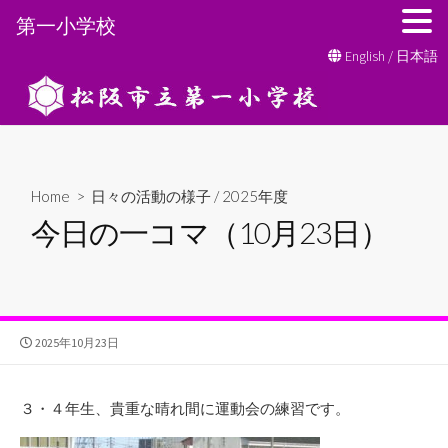
第一小学校
コ
English
/
日本語
ン
テ
ン
ツ
へ
Home
>
日々の活動の様子
/
2025年度
ス
今日の一コマ（10月23日）
キ
ッ
プ
公
2025年10月23日
開
日
３・４年生、貴重な晴れ間に運動会の練習です。