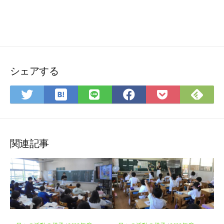
シェアする
は
Fee
Twitter
LINE
Facebook
Pocket
て
で
で
で
で
に
な
購
シ
シ
シ
保
ブ
読
ェ
ェ
ェ
存
ッ
ア
ア
ア
関連記事
ク
マ
ー
ク
に
保