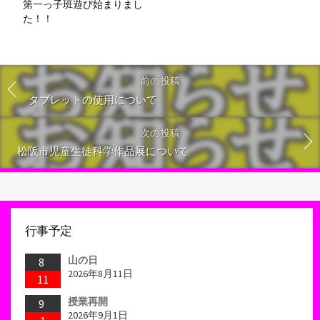
第一っ子班遊び始まりまし
た！！
前の投稿
タブレットの使用について
次の投稿
松阪市児童生徒科学作品展について
行事予定
山の日
8
2026年8月11日
11
授業再開
9
2026年9月1日