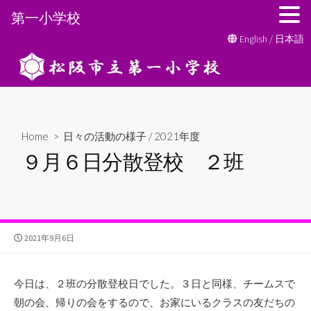
第一小学校
コ
English
/
日本語
ン
テ
ン
ツ
へ
Home
>
日々の活動の様子
/
2021年度
ス
９月６日分散登校 ２班
キ
ッ
プ
公
2021年9月6日
開
日
今日は、２班の分散登校日でした。３日と同様、チームスで
朝の会、帰りの会をするので、お家にいるクラスの友だちの