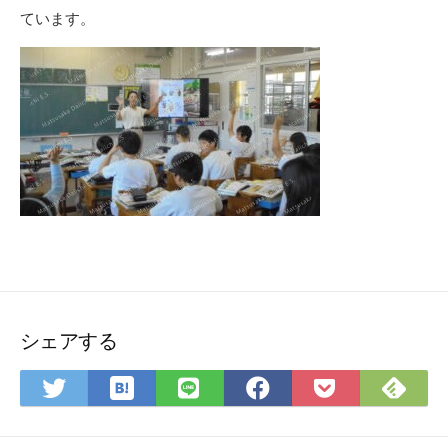
ています。
シェアする
は
Fee
Twitter
LINE
Facebook
Pocket
て
で
で
で
で
に
な
購
シ
シ
シ
保