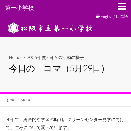
第一小学校
コ
English
/
日本語
ン
テ
ン
ツ
へ
Home
>
2026年度
/
日々の活動の様子
ス
今日の一コマ（5月29日）
キ
ッ
プ
公
2026年5月29日
開
日
４年生、総合的な学習の時間。クリーンセンター見学に向け
て、ごみについて調べています。