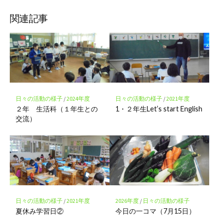
ブ
読
ェ
ェ
ェ
存
ッ
ア
ア
ア
関連記事
ク
マ
ー
ク
に
保
存
日々の活動の様子
/
2024年度
日々の活動の様子
/
2021年度
２年 生活科（１年生との
1・２年生Let’s start English
交流）
日々の活動の様子
/
2021年度
2026年度
/
日々の活動の様子
夏休み学習日②
今日の一コマ（7月15日）