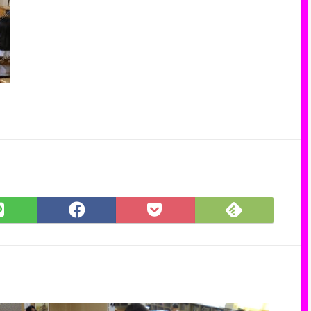
Feedly
LINE
Facebook
Pocket
で
で
で
に
購
シ
シ
保
読
ェ
ェ
存
ア
ア