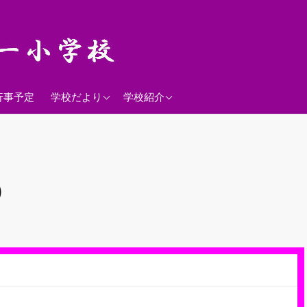
2026年度
学校経営方針
行事予定
学校だより
学校紹介
沿革
校歌
落羽松
）
児童数
日課表