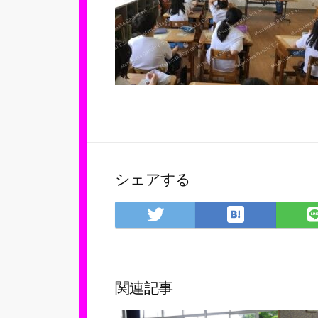
シェアする
は
Twitter
て
で
な
シ
ブ
ェ
ッ
ア
関連記事
ク
マ