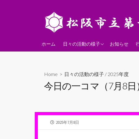
コ
ン
テ
ン
ツ
2026年度
へ
ホーム
日々の活動の様子
お知らせ
ス
2025年度
キ
2024年度
ッ
Home
>
日々の活動の様子
/
2025年度
プ
今日の一コマ（7月8日
公
2025年7月8日
開
日