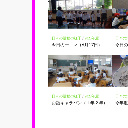
ー
ク
に
保
存
日々の活動の様子
/
2025年度
日々の
今日の一コマ（6月17日）
今日の
日々の活動の様子
/
2023年度
日々の
お話キャラバン（１年２年）
今年