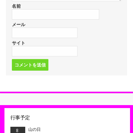
名前
メール
サイト
コ
メ
ン
ト
す
る
行事予定
山の日
8