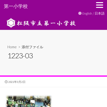
第一小学校
コ
English
/
日本語
ン
テ
ン
ツ
へ
Home
> 添付ファイル
ス
1223-03
キ
ッ
プ
公
2021年3月2日
開
日