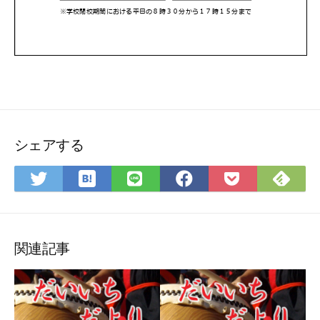
シェアする
は
Fee
Twitter
LINE
Facebook
Pocket
て
で
で
で
で
に
な
購
シ
シ
シ
保
ブ
読
ェ
ェ
ェ
存
ッ
ア
ア
ア
関連記事
ク
マ
ー
ク