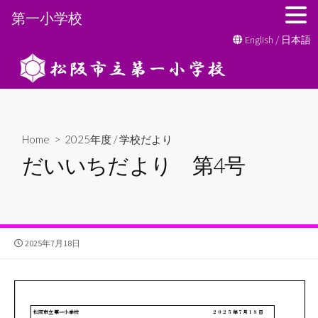
第一小学校
コ
English
/
日本語
ン
テ
ン
ツ
へ
Home
>
2025年度
/
学校だより
ス
だいいちだより 第4号
キ
ッ
プ
公
2025年7月18日
開
日