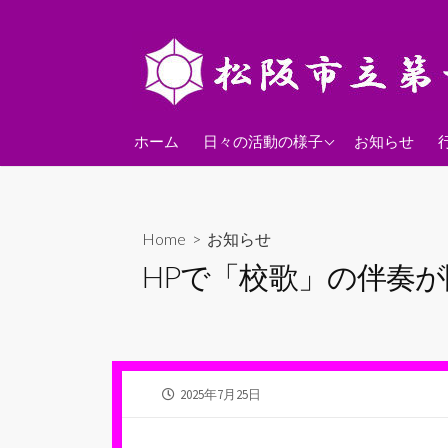
コ
ン
テ
ン
ツ
2026年度
へ
ホーム
日々の活動の様子
お知らせ
ス
2025年度
キ
2024年度
ッ
Home
>
お知らせ
プ
HPで「校歌」の伴奏
公
2025年7月25日
開
日