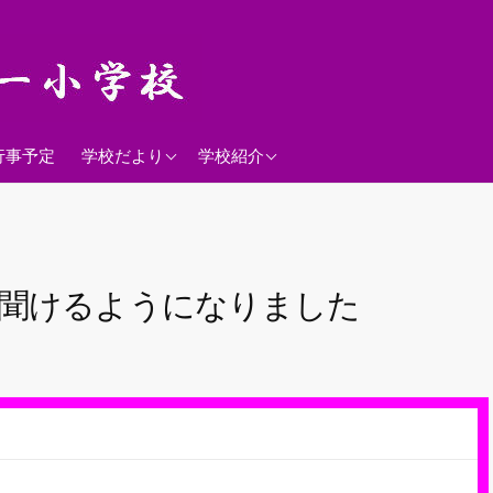
2026年度
学校経営方針
行事予定
学校だより
学校紹介
沿革
校歌
落羽松
が聞けるようになりました
児童数
日課表