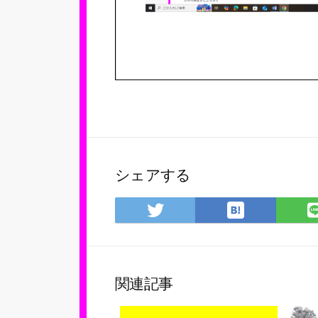
シェアする
は
Twitter
て
で
な
シ
ブ
ェ
ッ
ア
関連記事
ク
マ