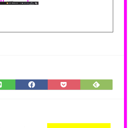
Feedly
LINE
Facebook
Pocket
で
で
で
に
購
シ
シ
保
読
ェ
ェ
存
ア
ア